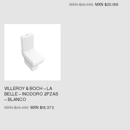
MXN $
26,980
MXN $
20,186
Original
Current
price
price
was:
is:
MXN
MXN
$24,960.
$18,372.
VILLEROY & BOCH – LA
BELLE – INODORO 2PZAS
– BLANCO
MXN $
24,960
MXN $
18,372