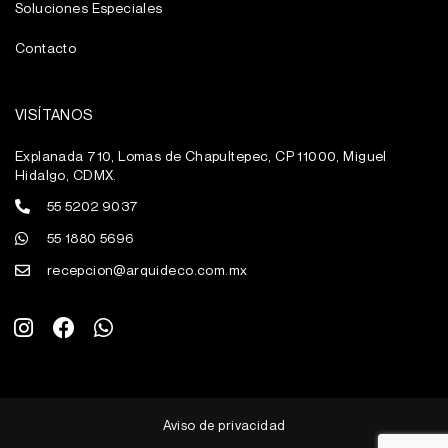
Soluciones Especiales
Contacto
VISÍTANOS
Explanada 710, Lomas de Chapultepec, CP 11000, Miguel
Hidalgo, CDMX.
55 5202 9037
55 1880 5696
recepcion@arquideco.com.mx
I
F
W
n
a
h
s
c
a
t
e
t
a
b
s
g
o
a
Aviso de privacidad
r
o
p