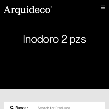
Ir
al
contenido
Inodoro 2 pzs
Buscar