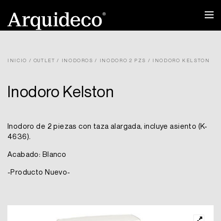
Ir
al
contenido
INICIO
/
OUTLET
/
INODOROS
/
INODORO 2 PZS
/ INODORO KELSTON
Inodoro Kelston
Inodoro de 2 piezas con taza alargada, incluye asiento (K-
4636).
Acabado: Blanco
-Producto Nuevo-