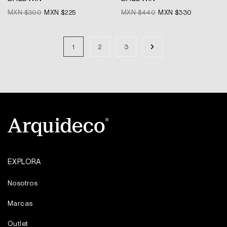
MXN $
300
MXN $
225
MXN $
440
MXN $
330
1
2
3
EXPLORA
Nosotros
Marcas
Outlet