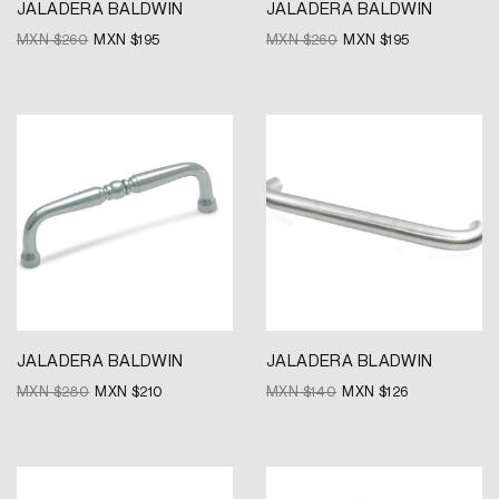
JALADERA BALDWIN
JALADERA BALDWIN
MXN $
260
MXN $
195
MXN $
260
MXN $
195
Original
Current
Original
Current
price
price
price
price
was:
is:
was:
is:
MXN
MXN
MXN
MXN
$280.
$210.
$140.
$126.
JALADERA BALDWIN
JALADERA BLADWIN
MXN $
280
MXN $
210
MXN $
140
MXN $
126
Original
Current
price
price