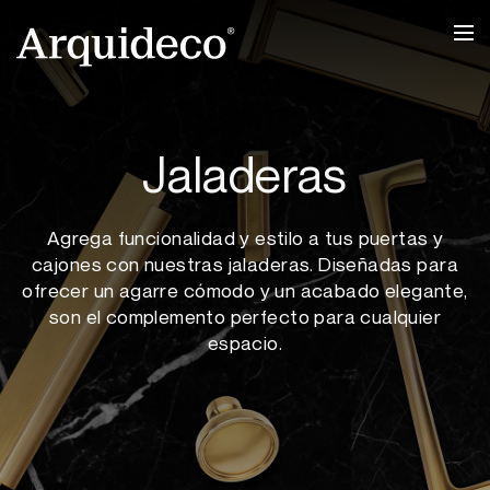
Ir
al
contenido
Jaladeras
Agrega funcionalidad y estilo a tus puertas y
cajones con nuestras jaladeras. Diseñadas para
ofrecer un agarre cómodo y un acabado elegante,
son el complemento perfecto para cualquier
espacio.