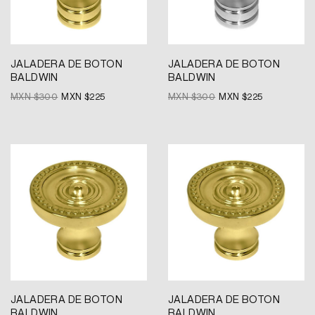
JALADERA DE BOTON
JALADERA DE BOTON
BALDWIN
BALDWIN
MXN $
300
MXN $
225
MXN $
300
MXN $
225
Original
Current
Original
Current
price
price
price
price
was:
is:
was:
is:
MXN
MXN
MXN
MXN
$300.
$225.
$440.
$330.
JALADERA DE BOTON
JALADERA DE BOTON
BALDWIN
BALDWIN