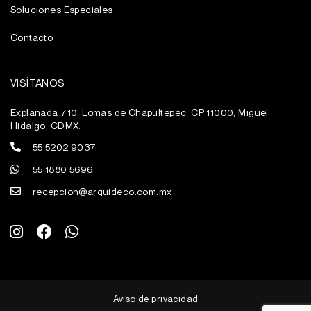
Soluciones Especiales
Contacto
VISÍTANOS
Explanada 710, Lomas de Chapultepec, CP 11000, Miguel
Hidalgo, CDMX.
55 5202 9037
55 1880 5696
recepcion@arquideco.com.mx
I
F
W
n
a
h
s
c
a
t
e
t
a
b
s
g
o
a
Aviso de privacidad
r
o
p