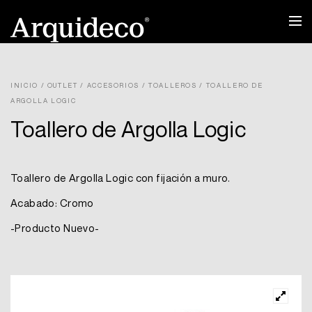
Ir
al
contenido
INICIO
/
OUTLET
/
ACCESORIOS
/
TOALLEROS
/ TOALLERO DE
ARGOLLA LOGIC
Toallero de Argolla Logic
Toallero de Argolla Logic con fijación a muro.
Acabado: Cromo
-Producto Nuevo-