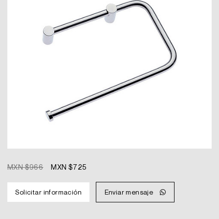
Original
Current
MXN $
966
MXN $
725
price
price
was:
is:
Solicitar información
Enviar mensaje
MXN
MXN
$966.
$725.