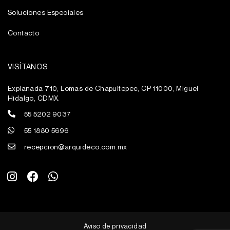
Soluciones Especiales
Contacto
VISÍTANOS
Explanada 710, Lomas de Chapultepec, CP 11000, Miguel
Hidalgo, CDMX.
55 5202 9037
55 1880 5696
recepcion@arquideco.com.mx
I
F
W
n
a
h
s
c
a
t
e
t
a
b
s
g
o
a
Aviso de privacidad