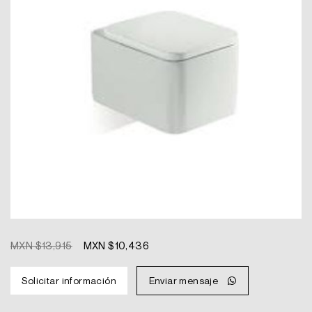
Original
Current
MXN $
13,915
MXN $
10,436
price
price
was:
is:
Solicitar información
Enviar mensaje
MXN
MXN
$13,915.
$10,436.