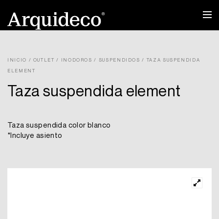
Ir
al
contenido
INICIO
/
OUTLET
/
INODOROS
/
SUSPENDIDOS
/ TAZA SUSPENDIDA
ELEMENT
Taza suspendida element
Taza suspendida color blanco
*Incluye asiento