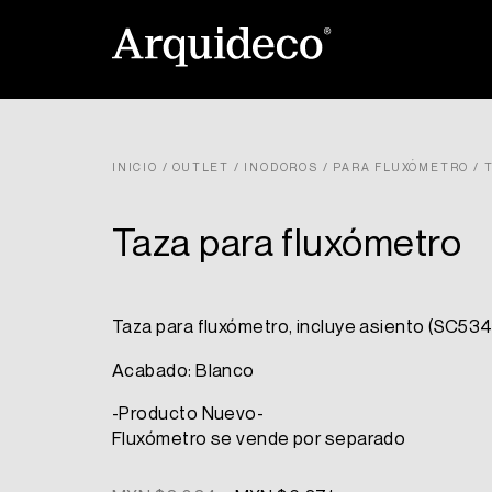
Ir
al
contenido
INICIO
/
OUTLET
/
INODOROS
/
PARA FLUXÓMETRO
/ 
Taza para fluxómetro
Taza para fluxómetro, incluye asiento (SC534
Acabado: Blanco
-Producto Nuevo-
Fluxómetro se vende por separado