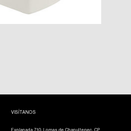
VISÍTANOS
Explanada 710, Lomas de Chapultepec, CP