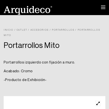
Ir
al
contenido
INICIO
/
OUTLET
/
ACCESORIOS
/
PORTARROLLOS
/ PORTARROLLOS
MITO
Portarrollos Mito
Portarrollos izquierdo con fijación a muro.
Acabado: Cromo
-Producto de Exhibición-