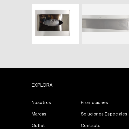
EXPLORA
Más
Nosotros
Promociones
Marcas
Soluciones Especiales
Outlet
Contacto