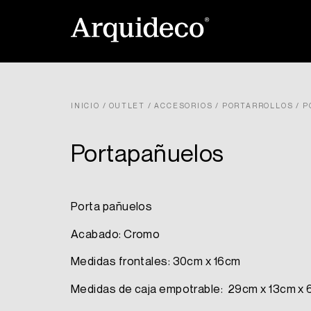
Ir
al
contenido
INICIO
/
OUTLET
/
ACCESORIOS
/
PORTARROLLOS
/ P
Portapañuelos
Porta pañuelos
Acabado: Cromo
Medidas frontales: 30cm x 16cm
Medidas de caja empotrable: 29cm x 13cm x