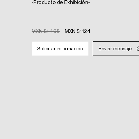
-Producto de Exhibición-
Original
Current
MXN $
1,498
MXN $
1,124
price
price
was:
is:
Solicitar información
Enviar mensaje
MXN
MXN
$1,498.
$1,124.