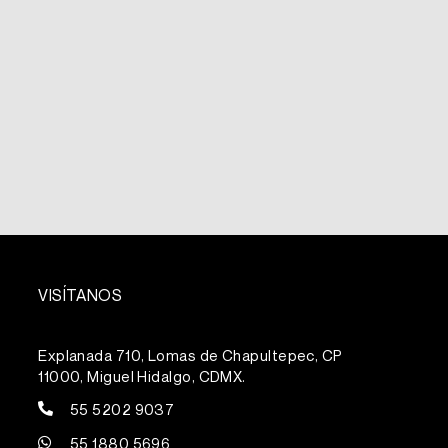
VISÍTANOS
Explanada 710, Lomas de Chapultepec, CP
11000, Miguel Hidalgo, CDMX.
55 5202 9037
55 1880 5696