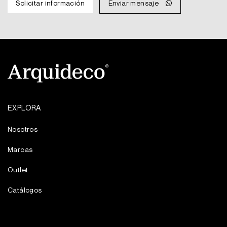
Solicitar información
Enviar mensaje
MXN
MXN
$2,460.
$1,722.
EXPLORA
Nosotros
Marcas
Outlet
Catálogos