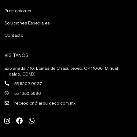
Promociones
Soluciones Especiales
Contacto
VISÍTANOS
Explanada 710, Lomas de Chapultepec, CP 11000, Miguel
Hidalgo, CDMX.
55 5202 9037
55 1880 5696
recepcion@arquideco.com.mx
I
F
W
n
a
h
s
c
a
t
e
t