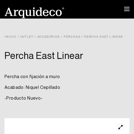
Ir
al
contenido
INICIO
/
OUTLET
/
ACCESORIOS
/
PERCHAS
/ PERCHA EAST LINEAR
Percha East Linear
Percha con fijación a muro
Acabado: Niquel Cepillado
-Producto Nuevo-