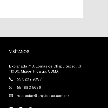
VISÍTANOS
Explanada 710, Lomas de Chapultepec, CP
11000, Miguel Hidalgo, CDMX.
55 5202 9037
55 1880 5696
recepcion@arquideco.com.mx
I
F
W