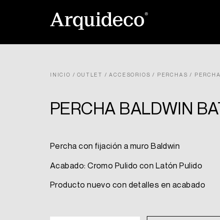
Ir
al
contenido
INICIO
/
OUTLET
/
ACCESORIOS
/
PERCHAS
/ PERCHA
PERCHA BALDWIN BA
Percha con fijación a muro Baldwin
Acabado: Cromo Pulido con Latón Pulido
Producto nuevo con detalles en acabado