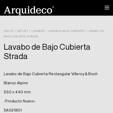
Ir
al
contenido
INICIO
/
OUTLET
/
LAVABOS
/
LAVABOS BAJO CUBIERTA
/ LAVABO DE
BAJO CUBIERTA STRADA
Lavabo de Bajo Cubierta
Strada
Lavabo de Bajo Cubierta Rectangular Villeroy & Boch
Blanco Alpino
530 x 440 mm
-Producto Nuevo-
5A021801