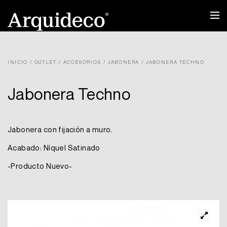
Ir
al
contenido
INICIO
/
OUTLET
/
ACCESORIOS
/
JABONERA
/ JABONERA TECHNO
Jabonera Techno
Jabonera con fijación a muro.
Acabado: Níquel Satinado
-Producto Nuevo-