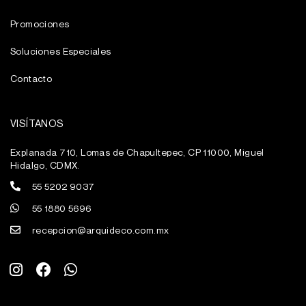
Promociones
Soluciones Especiales
Contacto
VISÍTANOS
Explanada 710, Lomas de Chapultepec, CP 11000, Miguel
Hidalgo, CDMX.
55 5202 9037
55 1880 5696
recepcion@arquideco.com.mx
I
F
W
n
a
h
s
c
a
t
e
t