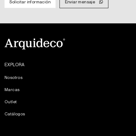
Solicitar información
Enviar mensaje
MXN
MXN
$1,870.
$1,403.
EXPLORA
Nosotros
Marcas
Outlet
Catálogos