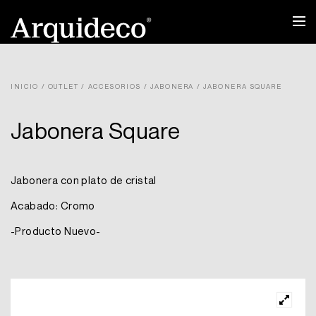
Ir
al
contenido
INICIO
/
OUTLET
/
ACCESORIOS
/
JABONERA
/ JABONERA SQUARE
Jabonera Square
Jabonera con plato de cristal
Acabado: Cromo
-Producto Nuevo-