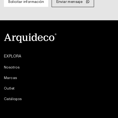
Solicitar información
Enviar mensaje
MXN
MXN
$6,120.
$3,672.
EXPLORA
Nosotros
Marcas
Outlet
Catálogos