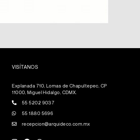
VISÍTANOS
Explanada 710, Lomas de Chapultepec, CP
11000, Miguel Hidalgo, CDMX.
55 5202 9037
55 1880 5696
recepcion@arquideco.com.mx
I
F
W