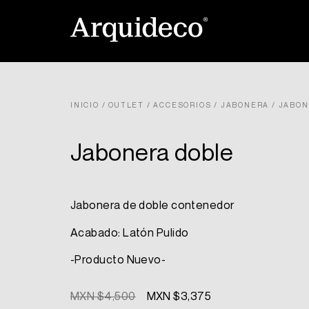
Ir
al
contenido
INICIO
/
OUTLET
/
ACCESORIOS
/
JABONERA
/ JABON
Jabonera doble
Jabonera de doble contenedor
Acabado: Latón Pulido
-Producto Nuevo-
Original
Current
MXN $
4,500
MXN $
3,375