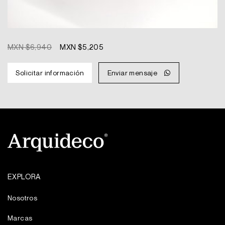
Original
Current
MXN $
6,940
MXN $
5,205
price
price
was:
is:
Solicitar información
Enviar mensaje
MXN
MXN
$6,940.
$5,205.
EXPLORA
Nosotros
Marcas