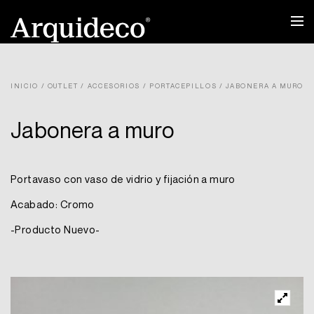
Ir
al
contenido
INICIO
/
OUTLET
/
ACCESORIOS
/
PORTACEPILLOS
/ JABONERA A MURO
Jabonera a muro
Portavaso con vaso de vidrio y fijación a muro
Acabado: Cromo
-Producto Nuevo-