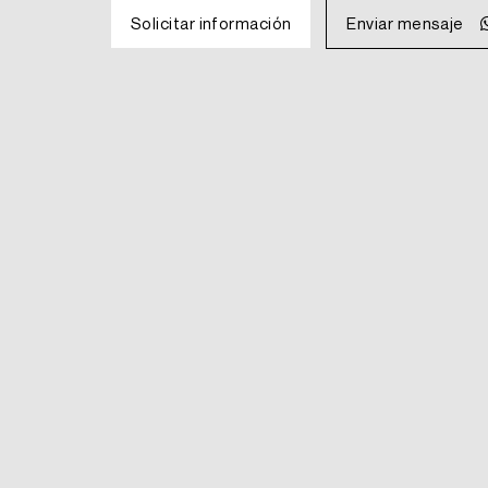
was:
is:
Solicitar información
Enviar mensaje
MXN
MXN
$6,026.
$5,423.