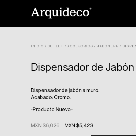
Ir
al
contenido
INICIO
/
OUTLET
/
ACCESORIOS
/
JABONERA
/ DISPE
Dispensador de Jabón
Dispensador de jabón a muro.
Acabado: Cromo.
-Producto Nuevo-
Original
Current
MXN $
6,026
MXN $
5,423
price
price