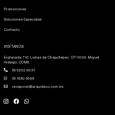
Promociones
Soluciones Especiales
Contacto
VISÍTANOS
Explanada 710, Lomas de Chapultepec, CP 11000, Miguel
Hidalgo, CDMX.
55 5202 9037
55 1880 5696
recepcion@arquideco.com.mx
I
F
W
n
a
h
s
c
a
t
e
t