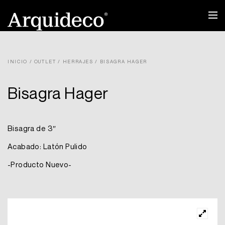
Ir
al
contenido
INICIO
/
OUTLET
/
HERRAJES
/ BISAGRA HAGER
Bisagra Hager
Bisagra de 3″
Acabado: Latón Pulido
-Producto Nuevo-