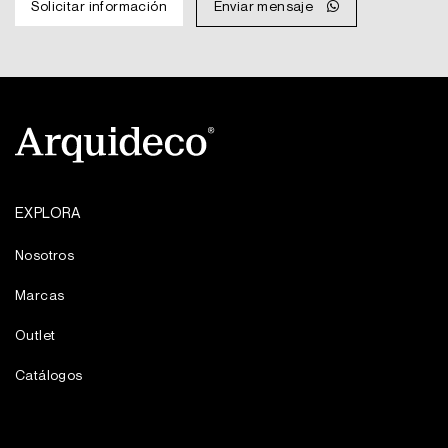
Solicitar información
Enviar mensaje
MXN
MXN
$209.
$157.
EXPLORA
Nosotros
Marcas
Outlet
Catálogos