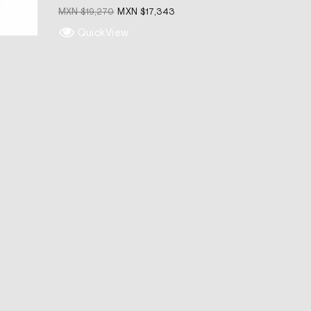
MXN $
19,270
MXN $
17,343
QuickView