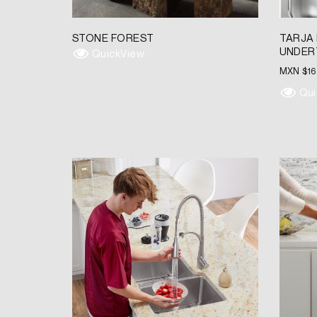
STONE FOREST
TARJA
UNDER
QuickView
MXN $
1
Qui