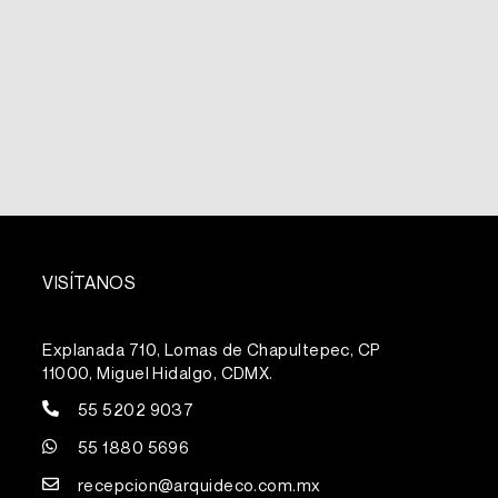
VISÍTANOS
Explanada 710, Lomas de Chapultepec, CP
11000, Miguel Hidalgo, CDMX.
55 5202 9037
55 1880 5696
recepcion@arquideco.com.mx