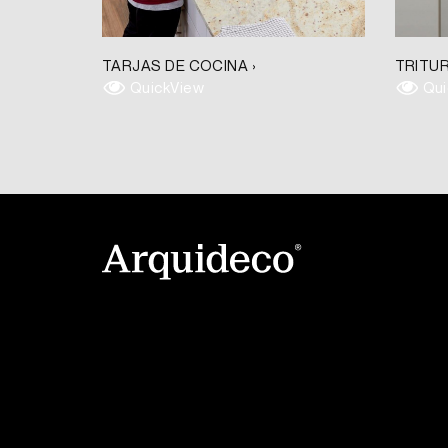
TARJAS DE COCINA ›
TRITUR
QuickView
Qui