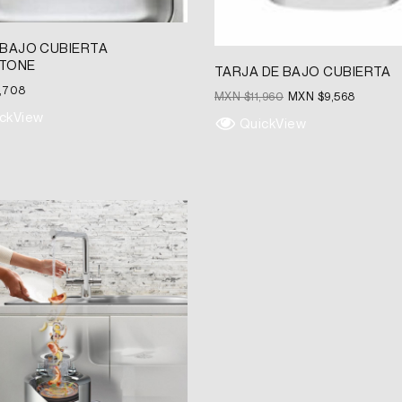
 BAJO CUBIERTA
TONE
TARJA DE BAJO CUBIERTA
6,708
MXN $
11,960
MXN $
9,568
ckView
QuickView