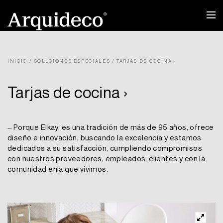
Ir
al
contenido
INICIO
/
SOLUCIONES ESPECIALES
/ TARJAS DE COCINA ›
Tarjas de cocina ›
– Porque Elkay, es una tradición de más de 95 años, ofrece
diseño e innovación, buscando la excelencia y estamos
dedicados a su satisfacción, cumpliendo compromisos
con nuestros proveedores, empleados, clientes y con la
comunidad enla que vivimos.