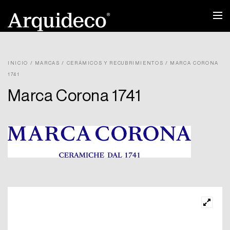
Ir
al
contenido
INICIO
/
MARCAS
/
CERÁMICOS Y RECUBRIMIENTOS
/ MARCA CORONA
1741
Marca Corona 1741