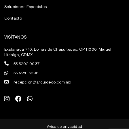
Soluciones Especiales
Contacto
VISÍTANOS
Explanada 710, Lomas de Chapultepec, CP 11000, Miguel
Hidalgo, CDMX.
55 5202 9037
55 1880 5696
recepcion@arquideco.com.mx
I
F
W
n
a
h
s
c
a
t
e
t
a
b
s
g
o
a
Aviso de privacidad
r
o
p