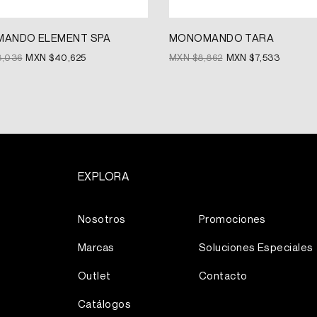
ANDO ELEMENT SPA
MONOMANDO TARA
8,036
MXN $
40,625
MXN $
8,862
MXN $
7,533
EXPLORA
Más
Nosotros
Promociones
Marcas
Soluciones Especiales
Outlet
Contacto
Catálogos