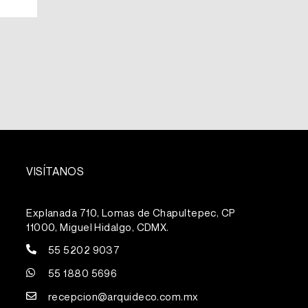
VISÍTANOS
Explanada 710, Lomas de Chapultepec, CP
11000, Miguel Hidalgo, CDMX.
55 5202 9037
55 1880 5696
recepcion@arquideco.com.mx