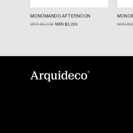
MONOMANDO AFTERNOON
MONOM
MXN $
4,036
MXN $
3,229
MXN $
5