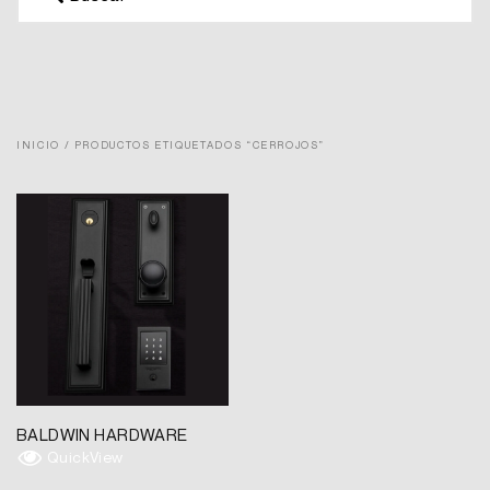
INICIO
/ PRODUCTOS ETIQUETADOS “CERROJOS”
BALDWIN HARDWARE
QuickView