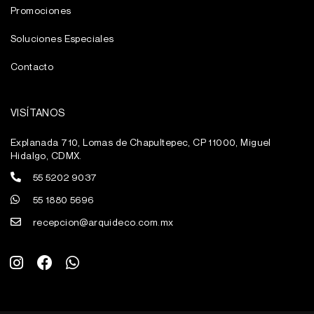
Promociones
Soluciones Especiales
Contacto
VISÍTANOS
Explanada 710, Lomas de Chapultepec, CP 11000, Miguel
Hidalgo, CDMX.
55 5202 9037
55 1880 5696
recepcion@arquideco.com.mx
I
F
W
n
a
h
s
c
a
t
e
t
a
b
s