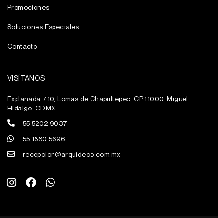
Promociones
Soluciones Especiales
Contacto
VISÍTANOS
Explanada 710, Lomas de Chapultepec, CP 11000, Miguel
Hidalgo, CDMX.
55 5202 9037
55 1880 5696
recepcion@arquideco.com.mx
I
F
W
n
a
h
s
c
a
t
e
t
a
b
s