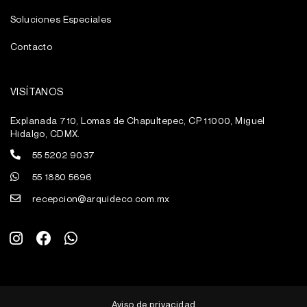
Soluciones Especiales
Contacto
VISÍTANOS
Explanada 710, Lomas de Chapultepec, CP 11000, Miguel
Hidalgo, CDMX.
55 5202 9037
55 1880 5696
recepcion@arquideco.com.mx
I
F
W
n
a
h
s
c
a
t
e
t
a
b
s
g
o
a
Aviso de privacidad